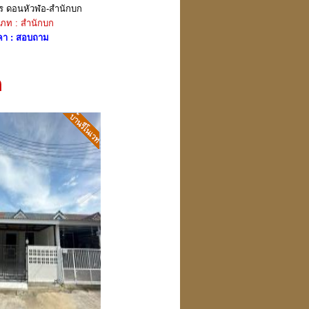
กร ดอนหัวฬ่อ-สำนักบก
ภท : สำนักบก
คา : สอบถาม
ก