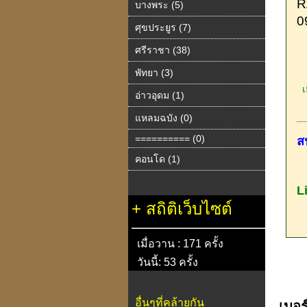
R
บางพระ (5)
️
ศุขประยูร (7)
ศรีราชา (38)
พัทยา (3)
เม
อ่าวอุดม (1)
แหลมฉบัง (0)
========== (0)
ส
คอนโด (1)
L
+
สถิติเว็บไซต์
เมื่อวาน : 171 ครั้ง
วันนี้: 53 ครั้ง
อื่นๆที่คล้ายกัน
เบอ