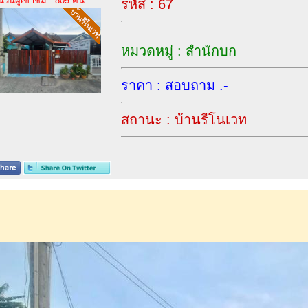
นวนผู้เข้าชม : 809 คน
รหัส : 67
หมวดหมู่ : สำนักบก
ราคา : สอบถาม .-
สถานะ : บ้านรีโนเวท