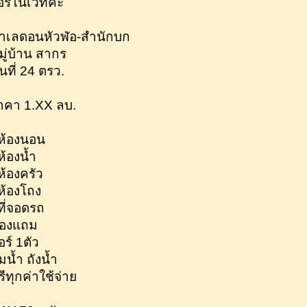
อรีโนเวทค่ะ
ำเลดอนหัวฬ่อ-สำนักบก
มู่บ้าน สากร
ื้นที่ 24 ตรว.
าคา 1.XX ลบ.
ห้องนอน
ห้องน้ำ
ห้องครัว
ห้องโถง
ที่จอดรถ
องแถม
อร์ 1ตัว
้มน้ำ ถังน้ำ
รีทุกค่าใช้จ่าย