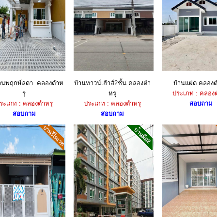
บ้านพฤกษ์ลดา. คลองตำห
บ้านทาวน์เฮ้าส์2ชั้น คลองตำ
บ้านแฝด คลองต
รุ
หรุ
ประเภท : คลองต
ระเภท : คลองตำหรุ
ประเภท : คลองตำหรุ
สอบถาม
สอบถาม
สอบถาม