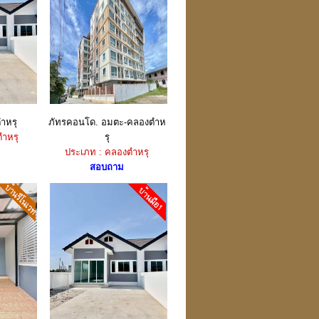
ำหรุ
ภัทรคอนโด. อมตะ-คลองตำห
ำหรุ
รุ
ประเภท : คลองตำหรุ
สอบถาม