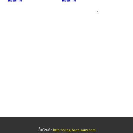
สอบถาม
สอบถาม
1
เว็บไซต์ :
http://ying-baan-sauy.com