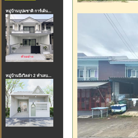
หมู่บ้านบุปผชาติ การ์เด้น...
หมู่บ้านบึงวิลล่า 2 ทำเลบ...