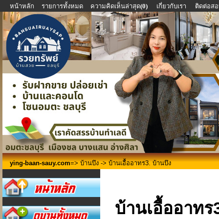
หน้าหลัก
รายการทั้งหมด
ความคิดเห็นล่าสุด
(0)
เกี่ยวกับเรา
ติดต่อส
ying-baan-sauy.com
=>
บ้านบึง
-> บ้านเอื้ออาทร3. บ้านบึง
บ้านเอื้ออาทร3