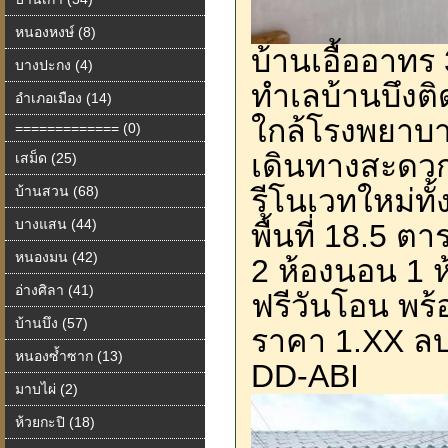
หนองหงษ์ (8)
บ้านเอื้ออาทร 
บางปะกง (4)
ทำเลบ้านบึงต
อำเภอเมือง (14)
ใกล้โรงพยาบา
============= (0)
เดินทางสะดว
เสม็ด (25)
บ้านสวน (68)
รีโนเวทใหม่ทั้
บางแสน (44)
พื้นที่ 18.5 ต
หนองมน (42)
2 ห้องนอน 1 ห
อ่างศิลา (41)
ฟรีวันโอน พร้
บ้านบึง (57)
ราคา 1.XX ลบ
หนองซ้ำซาก (13)
DD-ABI
มาบไผ่ (2)
ห้วยกะปิ (18)