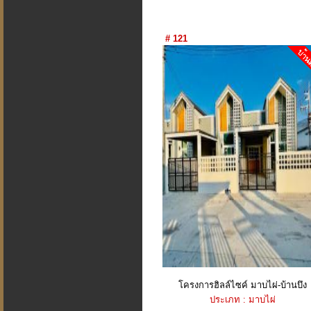
# 121
โครงการฮิลล์ไซค์ มาบไผ่-บ้านบึง
ประเภท : มาบไผ่