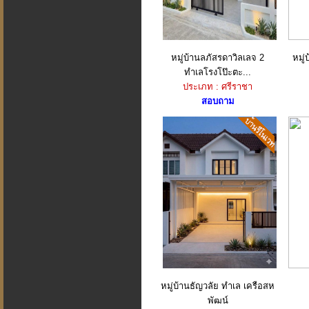
หมู่บ้านลภัสรดาวิลเลจ 2
หมู่
ทำเลโรงโป๊ะตะ...
ประเภท : ศรีราชา
สอบถาม
หมู่บ้านธัญวลัย ทำเล เครือสห
พัฒน์