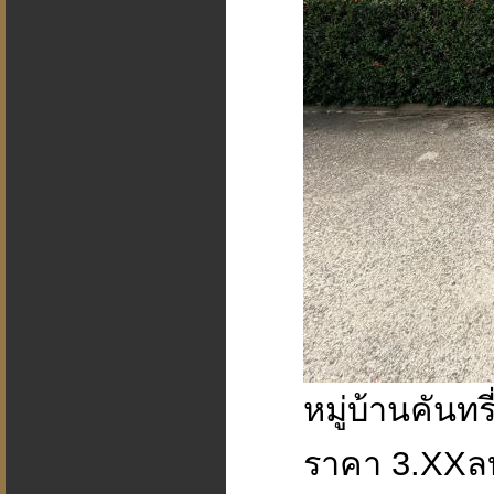
หมู่บ้านคันทร
ราคา 3.XXล