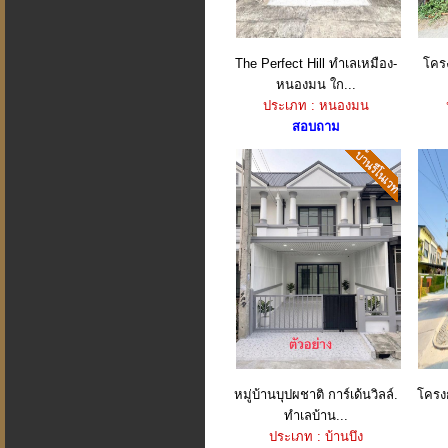
The Perfect Hill ทำเลเหมือง-
โคร
หนองมน ใก...
ประเภท : หนองมน
สอบถาม
หมู่บ้านบุปผชาติ การ์เด้นวิลล์.
โครงก
ทำเลบ้าน...
ประเภท : บ้านบึง