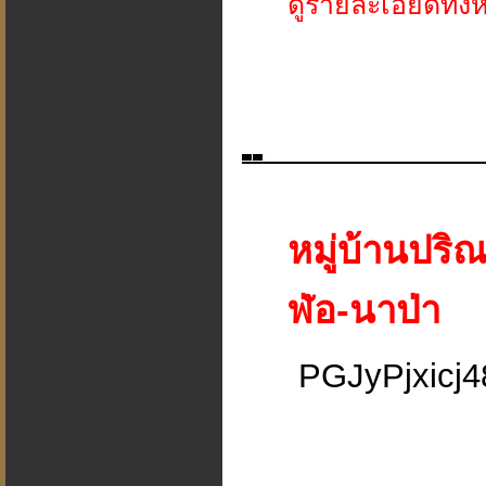
ดูรายละเอียดทั้ง
หมู่บ้านปร
ฬ่อ-นาป่า
PGJyPjxic