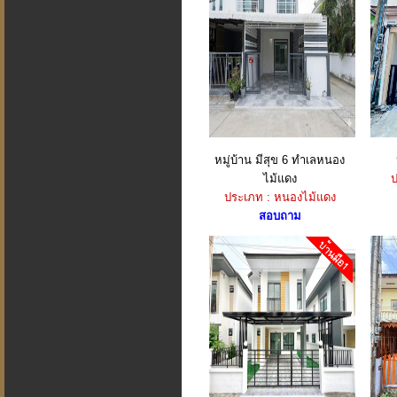
หมู่บ้าน มีสุข 6 ทำเลหนอง
ไม้แดง
ป
ประเภท : หนองไม้แดง
สอบถาม