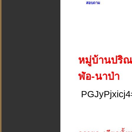
สอบถาม
หมู่บ้านปร
ฬ่อ-นาป่า
PGJyPjxicj4