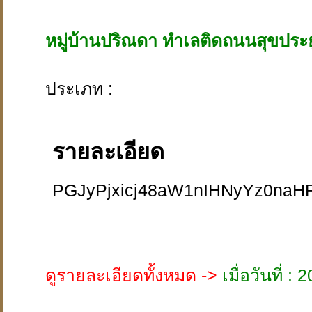
หมู่บ้านปริณดา ทำเลติดถนนสุขประย
ประเภท :
รายละเอียด
PGJyPjxicj48aW1nIHNyYz0na
ดูรายละเอียดทั้งหมด ->
เมื่อวันที่ 