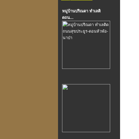
หมู่บ้านปริณดา ทำเลติ
ดถน...